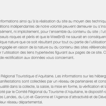
informations ainsi qu’à la réalisation du site au moyen des techniqu
itions indépendantes de notre volonté peuvent demeurer ou s’ins
ssément, ni implicitement, pour l’ensemble du contenu du site ; l’uti
es seuls risques et périls et que le WeeBnB ne saurait en conséquen
elque nature que ce soit résultant pour tout ou partie de l’utilisat
engagée en raison de la nature ou du contenu des sites référencé
l’utilisation des liens hypertextes figurant aux pages de ce site. 
 de rectification aux données vous concernant.
gional Touristique d’Aquitaine. Les informations sur les hébergemen
t manifestations sont collectées par un réseau de partenaires et c
é dans la collecte, la saisie, la mise en forme, la vérification et 
iloté par le Comité Régional du Tourisme d’Aquitaine, le disposit
es Landes, du Lot-et-Garonne et l’Agence d’attractivité et de D
 leur réseau départemental.