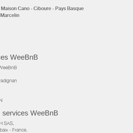
Maison Cano - Ciboure - Pays Basque
Marcelin
vices WeeBnB
e WeeBnB
radignan
IN
s services WeeBnB
VH SAS,
baix - France.